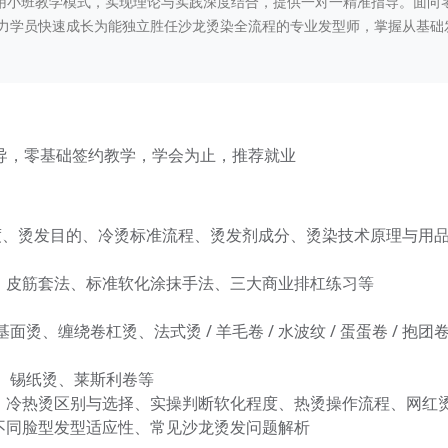
采用小班教学模式，实现理论与实践深度结合，提供一对一精准指导。面向
力学员快速成长为能独立胜任沙龙烫染全流程的专业发型师，掌握从基础
一指导，零基础签约教学，学会为止，推荐就业
拉角度、烫发目的、冷烫标准流程、烫发剂成分、烫染技术原理与用
、皮筋套法、标准软化涂抹手法、三大商业排杠练习等
、缠绕卷杠烫、法式烫 / 羊毛卷 / 水波纹 / 蛋蛋卷 / 抱团
、锡纸烫、莱斯利卷等
、冷热烫区别与选择、实操判断软化程度、热烫操作流程、网红
不同脸型发型适应性、常见沙龙烫发问题解析