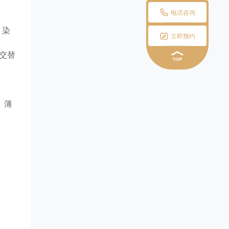

电话咨询
、染

立即预约
 交替
、薄