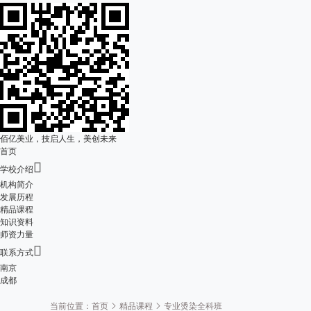
佰亿美业，技启人生，美创未来
首页

学校介绍
机构简介
发展历程
精品课程
知识资料
师资力量

联系方式
南京
成都
当前位置：
首页
精品课程
专业烫染全科班