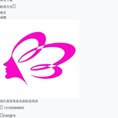

联系方式
南京
成都
佰亿美容美发化妆职业培训

13182989800

扫码拨号