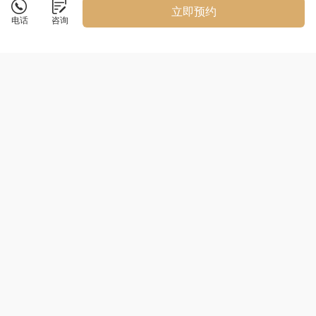
立即预约
电话
咨询
佰亿美容美发化妆职业培训
详情
佰亿美业，技启人生，美创未来
咨询电话：
13182989800
点击拨打
校区地址：
南京市栖霞区尧化门金尧路6号苏果超市
共2所校区
版权所有：南京佰亿美容美发化妆职业培训
隐私政策
技术支持：
知效
JoySift
苏ICP备2026008511号-1