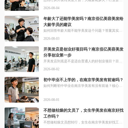
想转行从外卖转美发开店，大概要花多久？行业普遍参考的时间范围是，通常学理发多久可以自己开店因人而异，通常建议至少积累6个月到1年经验，经过专业系统培训，4个月可尝试开店，基础学习一般3-6个月。正规培训比发廊学徒效率高很多，培训人员不限年龄，不限学历，学校签协议教学保障学会，毕业提供就业安排，创业提供创业指导。不同课程的学习时长区别很大，美发快剪班要2—3个月，美发全科班要5—6个月，发廊做学徒边
2026-08-04
年龄大了还能学美发吗？南京佰亿美容美发给
大龄学员的建议
如何回答年龄大能不能学美发这个问题？答案其实很清晰。学习美发这项技术不用担心年龄小听不懂，不用担心年龄大记不住，没有年龄限制，没有学历限制。只要肯付出，年龄从来不是入行门槛，美发行业更看重的是你的技能和创意，而不是年龄。要说南京本地适合大龄学员的美发培训，推荐你了解佰亿。南京佰亿美容美发化妆职业技能培训学校，创立于2000年，培训人员不限年龄，不限学历。针对不同需求的大龄学员设置专属课程，年纪大想
2026-08-03
开美发店是创业好项目吗？南京佰亿美容美发
分享创业第一步
开美发店到底是不是适合普通人的好创业项目？目前行业整体形势很不错，来南京开家理发店自己干，凭借合理定价和用心服务，月收入轻松过万不是难事。行业市场规模在持续稳定增长，我国美发行业市场规模已突破千亿元，年复合增长率保持在8%以上。说白了，想开好美发店得先打扎实技术功底，专业培训能帮你少走弯路，佰亿开设有国家三级（高级）美发师培训，不限年龄与学历。针对创业人群有专门的配套支持，学校与学员签协议教学，包
2026-08-02
初中毕业不上学的，在南京学美发有前途吗？
如何判断初中毕业在南京学美发有没有前途？核心还是看行业属性和个人努力。学美发有一定的前景，但关键在于个人技术、兴趣和职业规划。美发学习无需过高的学历门槛，无论是否有基础，只要愿意投入时间与精力。很多零基础新手担心学历不够学不会，选对机构就能轻松入门。南京市佰亿美容美发化妆职业培训学校，培训人员不限年龄，不限学历。学校与学习人员签协议教学，包教会，包学会，毕业提供就业安排。从行业整体数据来看，美发行
2026-08-01
不想做枯燥的文员了，女生学美发在南京好找
工作吗？
不想做枯燥文员想转行，女生在南京学美发好找工作吗？目前行业整体需求十分可观，人口增长与美容消费升级共同推动理发需求增长，美发师岗位年增长率达8%，市场需求持续旺盛。南京本地老牌美发培训的就业数据很说明问题，佰亿办学26年学生就业率高达99.8%，学生毕业平均薪资在7500~8300元。很多人纠结当学徒还是进学校学，我们来对比看看，去发廊学习想成发型师至少需要三到五年时间，学校有老师手把手教，大量真