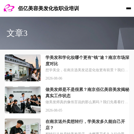
佰亿美容美发化妆职业培训
文章3
学美发和学化妆哪个更有“钱”途？南京市场深
度对比
想学美业，在南京选美发还是化妆更有前景？我们先看本地美发培训情况，部分机构获得E机构南京美发培训人气榜认可，多家机构采用手把手教学模式，承诺学会为止。南京佰亿作为本地老牌美校，办学数据亮眼，佰亿2000年成立，2004年建校，至今培养了31489人，办学26年来，学生就业率高达99.8%，毕业平均薪资在7500~8300元。对比美发，南京化妆培训的市场需求也十分旺盛，南京及长三角地区婚庆影楼对专业
2026-08-06
做美发师是不是很累？南京佰亿美容美发揭秘
真实工作状态
做美发师真的像传言说的那么累吗？我们先看看行业真实情况。美发行业普遍工时为早十晚十，日均工作超10小时已是常态，大多数门店实行月休4天制度，远低于法定休息标准。想入行美发，选对培训机构能少走很多弯路。南京市佰亿美容美发化妆职业培训学校，2000年创立，有南京成都两个校区，学校与学员签协议教学，毕业安排就业创业提供指导。和平时的工作状态比，旺季的工作强度会高出不少。临近春节，美发行业迎来年度高峰，客
2026-08-05
在南京送外卖想转行，学美发多久能自己开
店？