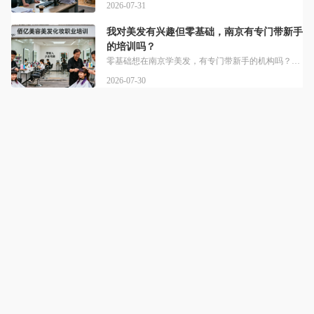
2026-07-31
我对美发有兴趣但零基础，南京有专门带新手
的培训吗？
零基础想在南京学美发，有专门带新手的机构吗？目前本地已有不少适配新手的课程。怀揣美发梦想的零基础学员，渴望从零开始系统学习美发技术。零基础转行新手，无论年龄与学历，只要对美发心怀兴趣均可报名。说白了，南京本地就有办学多年的靠谱老牌机构。南京佰亿美容美发化妆职业技能培训学校，创立于2000年，建校于2004年。开设有国家三级（高级）美发师培训，招生不限年龄不限学历。很多零基础新手担心入门摸不着头脑，
2026-07-30