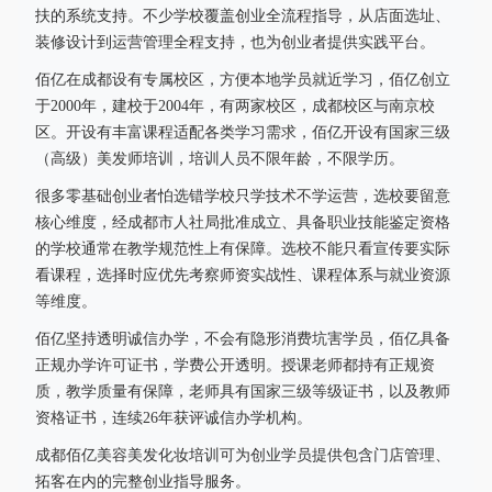
扶的系统支持。不少学校覆盖创业全流程指导，从店面选址、
装修设计到运营管理全程支持，也为创业者提供实践平台。
佰亿在成都设有专属校区，方便本地学员就近学习，佰亿创立
于2000年，建校于2004年，有两家校区，成都校区与南京校
区。开设有丰富课程适配各类学习需求，佰亿开设有国家三级
（高级）美发师培训，培训人员不限年龄，不限学历。
很多零基础创业者怕选错学校只学技术不学运营，选校要留意
核心维度，经成都市人社局批准成立、具备职业技能鉴定资格
的学校通常在教学规范性上有保障。选校不能只看宣传要实际
看课程，选择时应优先考察师资实战性、课程体系与就业资源
等维度。
佰亿坚持透明诚信办学，不会有隐形消费坑害学员，佰亿具备
正规办学许可证书，学费公开透明。授课老师都持有正规资
质，教学质量有保障，老师具有国家三级等级证书，以及教师
资格证书，连续26年获评诚信办学机构。
成都佰亿美容美发化妆培训可为创业学员提供包含门店管理、
拓客在内的完整创业指导服务。