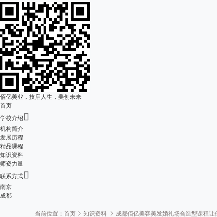
佰亿美业，技启人生，美创未来
首页

学校介绍
机构简介
发展历程
精品课程
知识资料
师资力量

联系方式
南京
成都
当前位置：
首页
知识资料
成都佰亿美容美发婚礼场合造型课程让