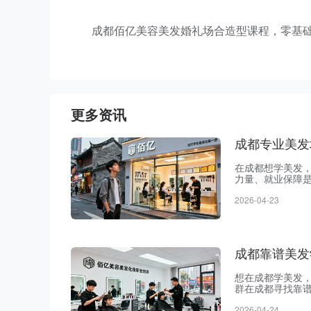
成都佰亿美容美发婚礼场合造型课程，零基
更多资讯
成都专业美发
在成都想学美发
力量、就业保障
构有办学坑，佰
2026-04-23
资格证。学费在政
成都表现不俗。
成都靠谱美发
想在成都学美发，
群在成都寻找靠
平，避开“低价陷
2026-04-24