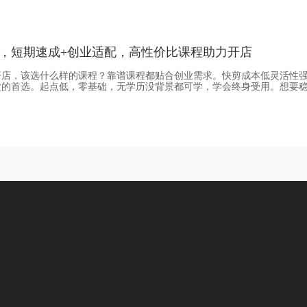
明，没有虚假合同，虚假学费。我们和所有入学学员都会签订教学协议，
包教会。据行业官方统计数据显示，中国美发美容
，短期速成+创业适配，高性价比课程助力开店
开店，该选什么样的课程？靠谱课程都贴合创业需求。快剪成本低灵活性
业的首选。起点低，零基础，无学历没背景都可学，学会终身受用。想要
看老牌专业培训机构。南京市佰亿美容美发化妆职业技能培训学校，创立
004年。开设有国家三级高级美发师培训，包教会包学会，毕业安排就业。
剪创业的投入和风险要小很多。与传统理发店相