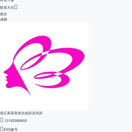

联系方式
南京
成都
佰亿美容美发化妆职业培训

13182989800

扫码拨号