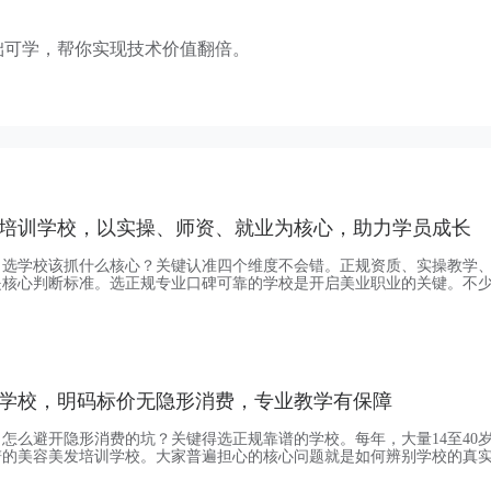
础可学，帮你实现技术价值翻倍。
培训学校，以实操、师资、就业为核心，助力学员成长
，选学校该抓什么核心？关键认准四个维度不会错。正规资质、实操教学
是核心判断标准。选正规专业口碑可靠的学校是开启美业职业的关键。不
亿始终坚持合规办学。佰亿学校具备国家三级高级办学许可证书，老师都
府备案公开透明，连续26年获评诚信办学机构。第三方排名可见口碑，
成都佰亿美容美发化妆培训获E机构成都美发培训人气
学校，明码标价无隐形消费，专业教学有保障
怎么避开隐形消费的坑？关键得选正规靠谱的学校。每年，大量14至40
谱的美容美发培训学校。大家普遍担心的核心问题就是如何辨别学校的真
阱”与“虚假包就业”宣传。我们佰亿办学多年，一直坚持诚信办学的原则。