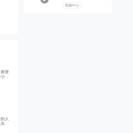
视频中心
、师资
少小机
有对应
佰亿在
岁的人
实水
佰亿