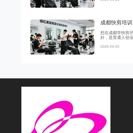
学校学费公开透
到签协议教学，
成都快剪培训
想在成都学快剪
好，是普通人创
打学技术，可以看
2026-04-23
00年，建校于2
美发开店比，快