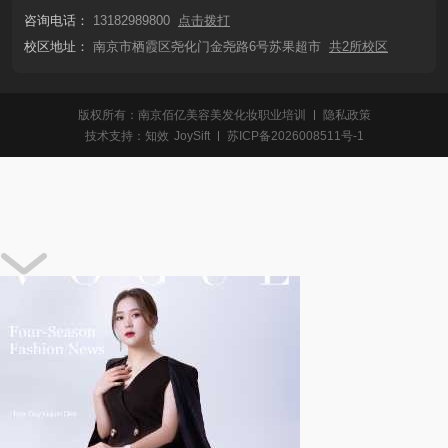
咨询电话：
13182989800
点击拨打
校区地址：
南京市栖霞区尧化门金尧路6号苏果超市
共2所校区
版权所有：南京佰亿美容美发化妆职业培训
隐私政策
技术支持：
知效
JoySift
苏ICP备2026008511号-1